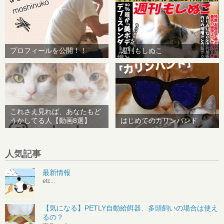
プロフィールを公開！！
週刊もしぬこ
これさえ見れば、あなたもど
うかしてる人【動画8選】
はじめてのカリンバンド
人気記事
最新情報
etc...
【気になる】PETLY自動給餌器、多頭飼いの場合は使え
るの？