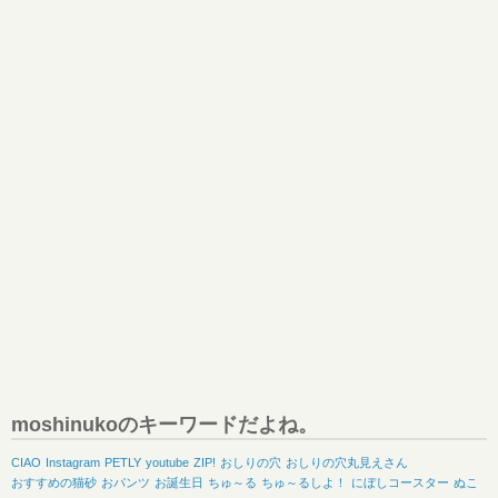
moshinukoのキーワードだよね。
CIAO
Instagram
PETLY
youtube
ZIP!
おしりの穴
おしりの穴丸見えさん
おすすめの猫砂
おパンツ
お誕生日
ちゅ～る
ちゅ～るしよ！
にぼしコースター
ぬこ