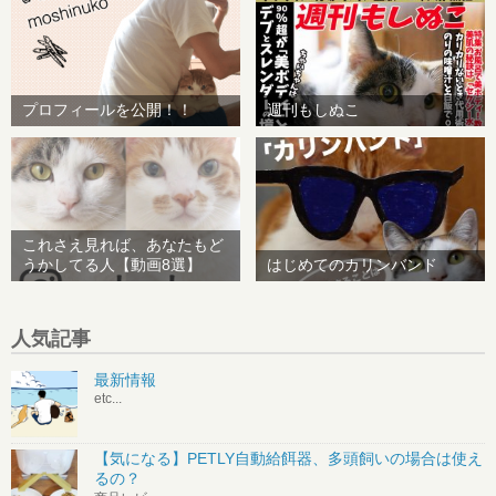
プロフィールを公開！！
週刊もしぬこ
これさえ見れば、あなたもど
うかしてる人【動画8選】
はじめてのカリンバンド
人気記事
最新情報
etc...
【気になる】PETLY自動給餌器、多頭飼いの場合は使え
るの？