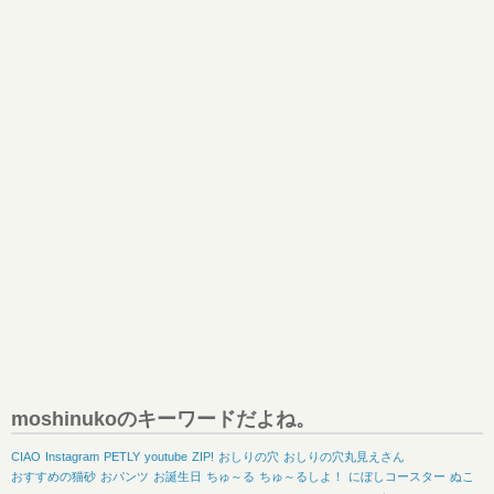
moshinukoのキーワードだよね。
CIAO
Instagram
PETLY
youtube
ZIP!
おしりの穴
おしりの穴丸見えさん
おすすめの猫砂
おパンツ
お誕生日
ちゅ～る
ちゅ～るしよ！
にぼしコースター
ぬこ