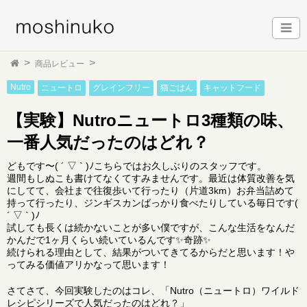
商品レビュー
Nutro
ニュートロ
グレインフリー
猫ごはん
キャットフード
【実験】Nutroニュートロ3種類の味、
一番人気だったのはどれ？
どもです〜( ´ ▽ ` )ﾉこちらではお久しぶりのスタッフです。
週間もしぬこも書けてなくてすみませんです。最近は体質改善を気
にしてて、会社まで往復歩いて行ったり（片道3km）お弁当詰めて
持って行ったり、ジンギスカンばっかり食べたりしている毎日です(
´ ▽ ` )ﾉ
試しても長くは続かないことが多い僕ですが、こんな生活をなんだ
かんだで1ヶ月くらい続いているんです✨奇跡✨
続けられる理由として、結果がついてきてるからだと思います！や
ってみる価値アリかなって思います！
さてさて、今回実験したのはコレ、「Nutro（ニュートロ）ワイルド
レシピシリーズで人気だったのはどれ？」