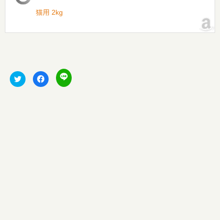
猫用 2kg
ク
ク
F
リ
リ
a
ッ
ッ
c
ク
ク
e
し
し
b
て
て
o
L
T
o
I
w
k
N
i
で
E
t
共
で
t
有
共
e
す
有
r
る
(
で
に
新
共
は
し
有
ク
い
(
リ
ウ
新
ッ
ィ
し
ク
ン
い
し
ド
ウ
て
ウ
ィ
く
で
ン
だ
開
ド
さ
き
ウ
い