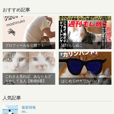
おすすめ記事
プロフィールを公開！！
週刊もしぬこ
これさえ見れば、あなたもど
うかしてる人【動画8選】
はじめてのカリンバンド
人気記事
最新情報
etc...