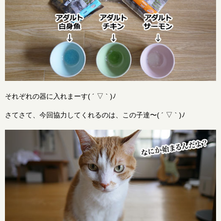
それぞれの器に入れまーす( ´ ▽ ` )ﾉ
さてさて、今回協力してくれるのは、この子達〜( ´ ▽ ` )ﾉ