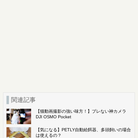
ま
で
(
す
開
新
)
き
し
ま
い
す
ウ
)
ィ
ン
ド
ウ
で
開
き
ま
す
)
関連記事
【猫動画撮影の強い味方！】ブレない神カメラ
DJI OSMO Pocket
【気になる】PETLY自動給餌器、多頭飼いの場合
は使えるの？