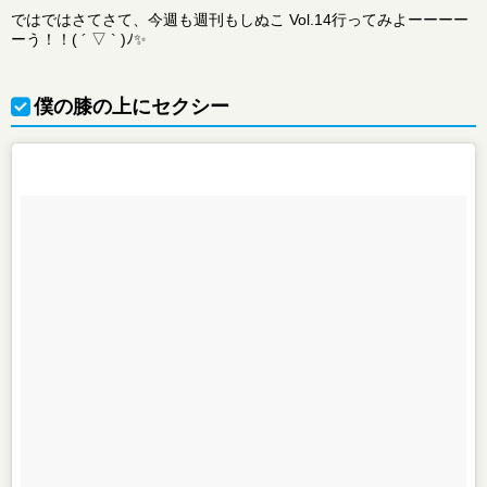
ではではさてさて、今週も週刊もしぬこ Vol.14行ってみよーーーー
ーう！！( ´ ▽ ` )ﾉ✨
僕の膝の上にセクシー