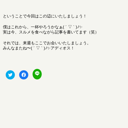
ということで今回はこの辺にいたしましょう！
僕はこれから、一杯やろうかなぁ( ´ ▽ ` )ﾉ✨
実は今、スルメを食べながら記事を書いてます（笑）
それでは、来週もここでお会いいたしましょう。
みんなまたね〜( ´ ▽ ` )ﾉ✨アディオス！
ク
ク
F
リ
リ
a
ッ
ッ
c
ク
ク
e
し
し
b
て
て
o
L
T
o
I
w
k
N
i
で
E
t
共
で
t
有
共
e
す
有
r
る
(
で
に
新
共
は
し
有
ク
い