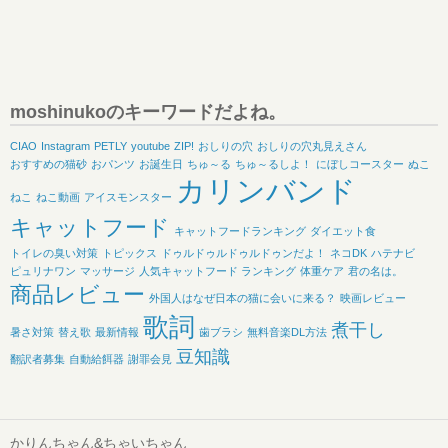
moshinukoのキーワードだよね。
CIAO
Instagram
PETLY
youtube
ZIP!
おしりの穴
おしりの穴丸見えさん
おすすめの猫砂
おパンツ
お誕生日
ちゅ～る
ちゅ～るしよ！
にぼしコースター
ぬこ
カリンバンド
ねこ
ねこ動画
アイスモンスター
キャットフード
キャットフードランキング
ダイエット食
トイレの臭い対策
トピックス
ドゥルドゥルドゥルドゥンだよ！
ネコDK
ハテナビ
ピュリナワン
マッサージ
人気キャットフード ランキング
体重ケア
君の名は。
商品レビュー
外国人はなぜ日本の猫に会いに来る？
映画レビュー
歌詞
煮干し
暑さ対策
替え歌
最新情報
歯ブラシ
無料音楽DL方法
豆知識
翻訳者募集
自動給餌器
謝罪会見
かりんちゃん&ちゃいちゃん