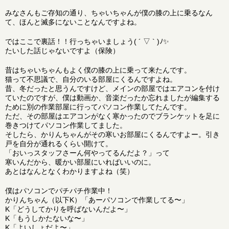
みなさんもご存知の通り、ちゃいちゃんが僕の膝の上に乗るなん
て、ほんと滅多にないことなんですよね。
ではここで裏話！！行っちゃいましょう( ´ ▽ ` )ﾉ✨
たいした話じゃないですよ（保険）
昔はちゃいちゃんもよく僕の膝の上に乗って来たんです。
猫って不思議で、自分のいる部屋にくるんですよね。
昔、冬だったと思うんですけど、メインの部屋ではエアコンを付け
ていたのですが、僕は動画か、音楽だったか忘れましたが編集する
ために別の作業部屋に行ってパソコン作業してたんです。
ただ、その部屋はエアコンがなく寒かったのでブランケットを足に
巻きつけてパソコン作業してました。
そしたら、かりんちゃんがその寒いお部屋にくるんですよー。引き
戸を自分が通れるくらい開けて。
「おいっスタッフさーん何やってるんだよ？」って
寒いんだから、暖かい部屋にいればいいのに。
あとはなんとなくわかりますよね（笑）
僕はパソコンでパチパチ作業中！
かりんちゃん（以下K）「あーパソコンで作業してる〜」
K「どうしてかりを呼ばないんだよ〜」
K「もうしかたないな〜」
K「よいしょだよ〜」