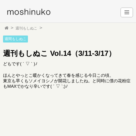
週刊もしぬこ
週間もしぬこ
週刊もしぬこ Vol.14（3/11-3/17）
どもです( ´ ▽ ` )ﾉ
ほんとやっとこ暖かくなってきて春を感じる今日この頃。
東京も早くもソメイヨシノが開花しましたね。と同時に僕の花粉症
もMAXでかなり辛いです( ´ ▽ `;)ﾉ