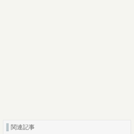
(
リ
ウ
新
ッ
ィ
し
ク
ン
い
し
ド
ウ
て
ウ
ィ
く
で
ン
だ
開
ド
さ
き
ウ
い
ま
で
(
す
開
新
)
き
し
ま
い
す
ウ
)
ィ
ン
ド
ウ
で
開
き
ま
す
)
関連記事