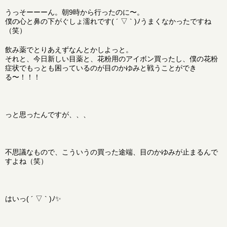
うっそーーーん。朝9時から行ったのに〜。
僕の心と鼻の下がぐしょ濡れです( ´ ▽ ` )ﾉうまくなかったですね
（笑）
飲み薬でとりあえずなんとかしよっと。
それと、今日新しい目薬と、花粉用のアイボン買ったし、僕の花粉
症状でもっとも困っているのが目のかゆみと戦うことができ
る〜！！！
っと思ったんですが、、、
不思議なもので、こういうの買った途端、目のかゆみが止まるんで
すよね（笑）
はいっ( ´ ▽ ` )ﾉ✨