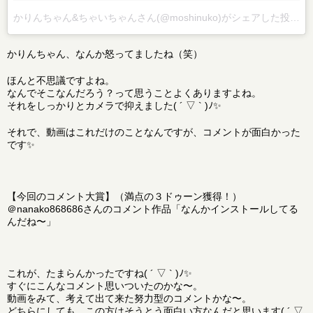
かりんちゃん&ちゃいちゃんさん(@moshinuko)がシェアした投稿
–
かりんちゃん、なんか怒ってましたね（笑）
ほんと不思議ですよね。
なんでそこなんだろう？って思うことよくありますよね。
それをしっかりとカメラで抑えました( ´ ▽ ` )ﾉ✨
それで、動画はこれだけのことなんですが、コメントが面白かった
です✨
【今回のコメント大賞】（満点の３ドゥーン獲得！）
＠nanako868686さんのコメント作品「なんかインストールしてる
んだね〜」
これが、たまらんかったですね( ´ ▽ ` )ﾉ✨
すぐにこんなコメント思いついたのかな〜。
動画をみて、考えて出て来た努力型のコメントかな〜。
どちらにしても、この方はそうとう面白い方なんだと思います( ´ ▽