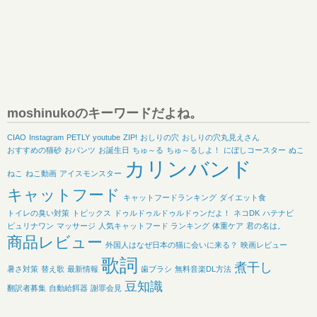
moshinukoのキーワードだよね。
CIAO
Instagram
PETLY
youtube
ZIP!
おしりの穴
おしりの穴丸見えさん
おすすめの猫砂
おパンツ
お誕生日
ちゅ～る
ちゅ～るしよ！
にぼしコースター
ぬこ
カリンバンド
ねこ
ねこ動画
アイスモンスター
キャットフード
キャットフードランキング
ダイエット食
トイレの臭い対策
トピックス
ドゥルドゥルドゥルドゥンだよ！
ネコDK
ハテナビ
ピュリナワン
マッサージ
人気キャットフード ランキング
体重ケア
君の名は。
商品レビュー
外国人はなぜ日本の猫に会いに来る？
映画レビュー
歌詞
煮干し
暑さ対策
替え歌
最新情報
歯ブラシ
無料音楽DL方法
豆知識
翻訳者募集
自動給餌器
謝罪会見