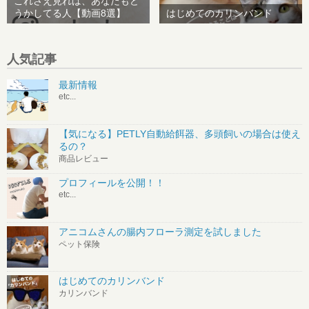
これさえ見れば、あなたもど
うかしてる人【動画8選】
はじめてのカリンバンド
人気記事
最新情報
etc...
【気になる】PETLY自動給餌器、多頭飼いの場合は使え
るの？
商品レビュー
プロフィールを公開！！
etc...
アニコムさんの腸内フローラ測定を試しました
ペット保険
はじめてのカリンバンド
カリンバンド