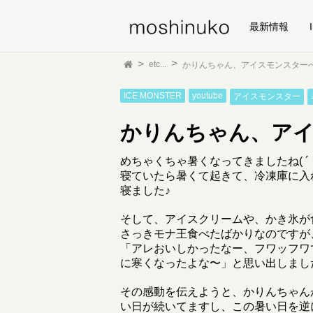
最新情報
etc...
かりんちゃん、アイスモンスター
ICE MONSTER
youtube
アイスモンスター
かりんちゃん、ア
めちゃくちゃ暑くなってきましたね( ´ ▽ 
寝ていたら暑くて起きて、冷凍庫に入
寝ました♪
そして、アイスクリームや、かき氷が
さっきモナ王食べたばかりなのですが
「アレおいしかったなー、フワッフワ
に寒くなったよな〜」と思い出しまし
その感動を伝えようと、かりんちゃん
い日が続いてますし、この暑い日を逆