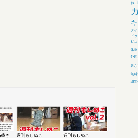
ねこ
キ
ダイ
ドゥ
ピュ
体重
外国
暑さ
無料
謝罪
に掲載さ
週刊もしぬこ
週刊もしぬこ