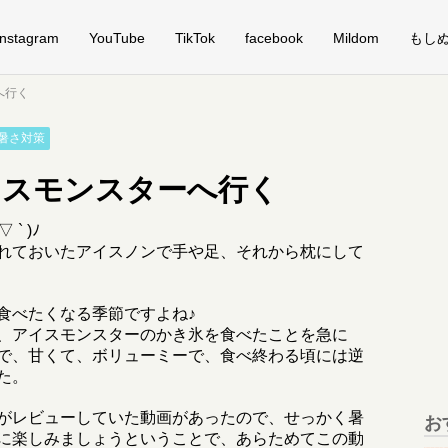
Instagram
YouTube
TikTok
facebook
Mildom
もし
へ行く
暑さ対策
イスモンスターへ行く
` )ﾉ
れておいたアイスノンで手や足、それから枕にして
食べたくなる季節ですよね♪
、アイスモンスターのかき氷を食べたことを急に
で、甘くて、ボリューミーで、食べ終わる頃には逆
た。
がレビューしていた動画があったので、せっかく暑
お
に楽しみましょうということで、あらためてこの動