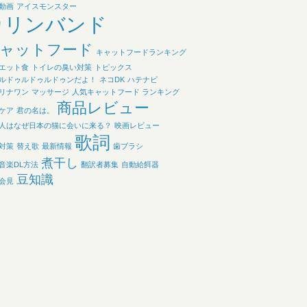
動画
アイスモンスター
カリンバンド
ャットフード
キャットフードランキング
エット食
トイレの臭い対策
トピックス
ルドゥルドゥルドゥンだよ！
ネコDK
ハテナビ
リナワン
マッサージ
人気キャットフード ランキング
商品レビュー
ケア
君の名は。
人はなぜ日本の猫に会いに来る？
映画レビュー
歌詞
対策
替え歌
最新情報
歯ブラシ
煮干し
音楽DL方法
翻訳者募集
自動給餌器
豆知識
会見