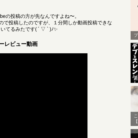
uTubeの投稿の方が先なんですよね〜。
いたので投稿したのですが、１分間しか動画投稿できな
てるみたです( ´ ▽ ` )ﾉ✨
プ
ーレビュー動画
週
こ
【