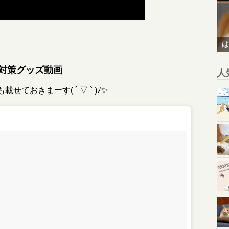
は
対策グッズ動画
人
ておきまーす( ´ ▽ ` )ﾉ✨