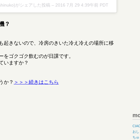
inuko)がシェアした投稿
–
2016 7月 29 4:39午前 PDT
機？
も起きないので、冷房のきいた冷え冷えの場所に移
ーをゴクゴク飲むのが日課です。
ていますか？
うか？
＞＞＞続きはこちら
m
CIA
おし
ちゅ