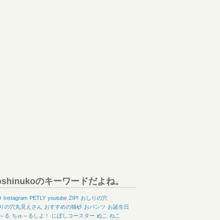
oshinukoのキーワードだよね。
O
Instagram
PETLY
youtube
ZIP!
おしりの穴
りの穴丸見えさん
おすすめの猫砂
おパンツ
お誕生日
～る
ちゅ～るしよ！
にぼしコースター
ぬこ
ねこ