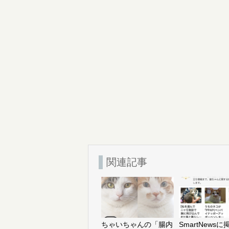
て
て
o
L
T
o
I
w
k
N
i
で
E
t
共
で
t
有
共
e
す
有
r
る
(
で
に
新
共
は
し
有
ク
い
(
リ
ウ
新
ッ
ィ
し
ク
ン
い
し
ド
ウ
て
ウ
ィ
く
で
ン
だ
開
ド
さ
き
ウ
い
ま
で
(
す
開
新
)
き
し
ま
い
す
ウ
)
ィ
関連記事
ン
ド
ウ
で
開
き
ま
す
)
ちゃいちゃんの「腸内
SmartNews