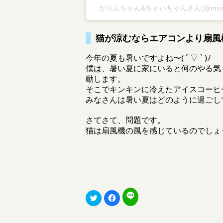
かりんちゃん&ちゃいちゃんさん(@mosh
猫が涼むならエアコンより扇風
今年の夏も暑いですよね〜( ´ ▽ ` )ﾉ
僕は、暑い夏に家にいると何のやる気
動します。
そこでキンキンに冷えたアイスコーヒ
みなさんは暑い夏はどのように過ごし
さてさて、問題です。
猫は扇風機の風を感じているのでしょ
ク
ク
F
リ
リ
a
ッ
ッ
c
ク
ク
e
し
し
b